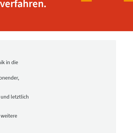
k in die
honender,
und letztlich
 weitere